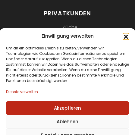
PRIVATKUNDEN
Küche
Einwilligung verwalten
Bad
Möbel nach Maß
Um dir ein optimales Erlebnis zu bieten, verwenden wir
Technologien wie Cookies, um Geräteinformationen zu speichern
und/oder darauf zuzugreifen. Wenn du diesen Technologien
KONTAKT
zustimmst, können wir Daten wie das Surfverhalten oder eindeutige
IDs auf dieser Website verarbeiten. Wenn du deine Einwillligung
nicht erteilst oder zurückziehst, können bestimmte Merkmale und
Friedrich-König Straße 19
Funktionen beeinträchtigt werden.
55129 Mainz
Dienste verwalten
0179 1301856
Akzeptieren
martin@schreinerei-kretschmer.de
Ablehnen
Impressum
Datenschutz